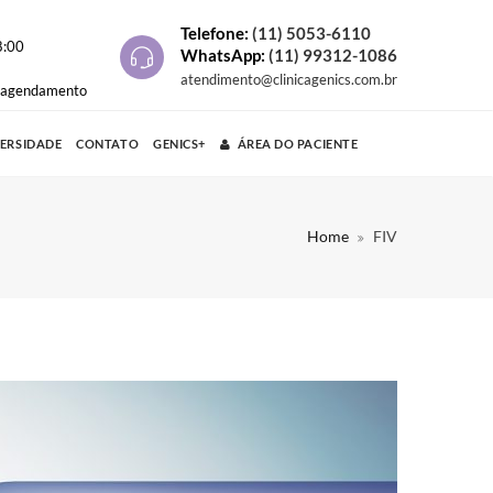
Telefone:
(11) 5053-6110
8:00
WhatsApp:
(11) 99312-1086
atendimento@clinicagenics.com.br
e agendamento
VERSIDADE
CONTATO
GENICS+
ÁREA DO PACIENTE
Home
FIV