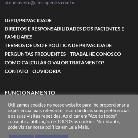
atendimento@clinicagenics.com.br
LGPD/PRIVACIDADE
DIREITOS E RESPONSABILIDADES DOS PACIENTES E
FAMILIARES
TERMOS DE USO E POLÍTICA DE PRIVACIDADE
PERGUNTAS FREQUENTES
TRABALHE CONOSCO
COMO CALCULAR O VALOR TRATAMENTO?
CONTATO
OUVIDORIA
FUNCIONAMENTO
Utilizamos cookies no nosso website para lhe proporcionar a
Segunda a Sexta: das 7:00 às 18:00
experiência mais relevante, recordando as suas preferências
e as suas visitas repetidas. Ao clicar em "Aceito todos",
Sábado: das 8:00 às 12:00
consente a utilização de TODOS os cookies. No entanto,
pode visitar nossa política em Leia Mais.
Domingos e Feriados: conforme agendamento