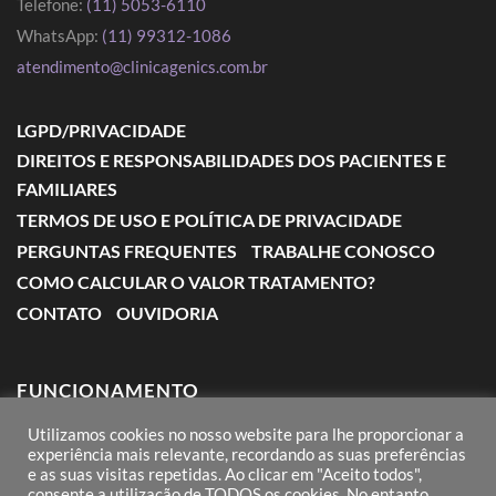
Telefone:
(11) 5053-6110
WhatsApp:
(11) 99312-1086
atendimento@clinicagenics.com.br
LGPD/PRIVACIDADE
DIREITOS E RESPONSABILIDADES DOS PACIENTES E
FAMILIARES
TERMOS DE USO E POLÍTICA DE PRIVACIDADE
PERGUNTAS FREQUENTES
TRABALHE CONOSCO
COMO CALCULAR O VALOR TRATAMENTO?
CONTATO
OUVIDORIA
FUNCIONAMENTO
Utilizamos cookies no nosso website para lhe proporcionar a
Segunda a Sexta: das 7:00 às 18:00
experiência mais relevante, recordando as suas preferências
e as suas visitas repetidas. Ao clicar em "Aceito todos",
Sábado: das 8:00 às 12:00
consente a utilização de TODOS os cookies. No entanto,