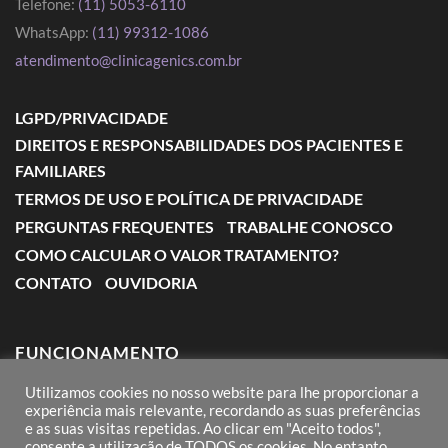
Telefone:
(11) 5053-6110
WhatsApp:
(11) 99312-1086
atendimento@clinicagenics.com.br
LGPD/PRIVACIDADE
DIREITOS E RESPONSABILIDADES DOS PACIENTES E
FAMILIARES
TERMOS DE USO E POLÍTICA DE PRIVACIDADE
PERGUNTAS FREQUENTES
TRABALHE CONOSCO
COMO CALCULAR O VALOR TRATAMENTO?
CONTATO
OUVIDORIA
FUNCIONAMENTO
Utilizamos cookies no nosso website para lhe proporcionar a
Segunda a Sexta: das 7:00 às 18:00
experiência mais relevante, recordando as suas preferências
e as suas visitas repetidas. Ao clicar em "Aceito todos",
Sábado: das 8:00 às 12:00
consente a utilização de TODOS os cookies. No entanto,