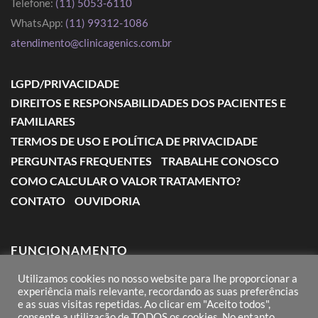
Telefone:
(11) 5053-6110
WhatsApp:
(11) 99312-1086
atendimento@clinicagenics.com.br
LGPD/PRIVACIDADE
DIREITOS E RESPONSABILIDADES DOS PACIENTES E
FAMILIARES
TERMOS DE USO E POLÍTICA DE PRIVACIDADE
PERGUNTAS FREQUENTES
TRABALHE CONOSCO
COMO CALCULAR O VALOR TRATAMENTO?
CONTATO
OUVIDORIA
FUNCIONAMENTO
Utilizamos cookies no nosso website para lhe proporcionar a
Segunda a Sexta: das 7:00 às 18:00
experiência mais relevante, recordando as suas preferências
e as suas visitas repetidas. Ao clicar em "Aceito todos",
Sábado: das 8:00 às 12:00
consente a utilização de TODOS os cookies. No entanto,