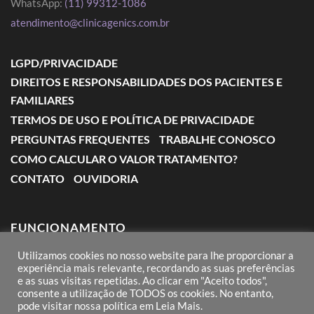
WhatsApp:
(11) 99312-1086
atendimento@clinicagenics.com.br
LGPD/PRIVACIDADE
DIREITOS E RESPONSABILIDADES DOS PACIENTES E
FAMILIARES
TERMOS DE USO E POLÍTICA DE PRIVACIDADE
PERGUNTAS FREQUENTES
TRABALHE CONOSCO
COMO CALCULAR O VALOR TRATAMENTO?
CONTATO
OUVIDORIA
FUNCIONAMENTO
Utilizamos cookies no nosso website para lhe proporcionar a
Segunda a Sexta: das 7:00 às 18:00
experiência mais relevante, recordando as suas preferências
e as suas visitas repetidas. Ao clicar em "Aceito todos",
Sábado: das 8:00 às 12:00
consente a utilização de TODOS os cookies. No entanto,
pode visitar nossa política em Leia Mais.
Domingos e Feriados: conforme agendamento