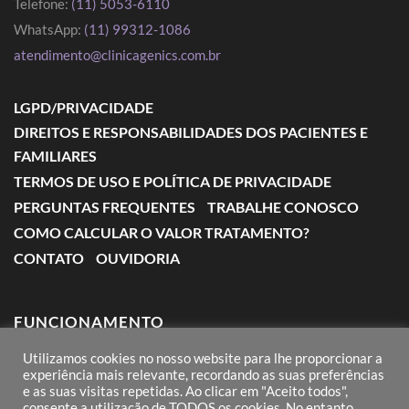
Telefone:
(11) 5053-6110
WhatsApp:
(11) 99312-1086
atendimento@clinicagenics.com.br
LGPD/PRIVACIDADE
DIREITOS E RESPONSABILIDADES DOS PACIENTES E
FAMILIARES
TERMOS DE USO E POLÍTICA DE PRIVACIDADE
PERGUNTAS FREQUENTES
TRABALHE CONOSCO
COMO CALCULAR O VALOR TRATAMENTO?
CONTATO
OUVIDORIA
FUNCIONAMENTO
Utilizamos cookies no nosso website para lhe proporcionar a
Segunda a Sexta: das 7:00 às 18:00
experiência mais relevante, recordando as suas preferências
e as suas visitas repetidas. Ao clicar em "Aceito todos",
Sábado: das 8:00 às 12:00
consente a utilização de TODOS os cookies. No entanto,