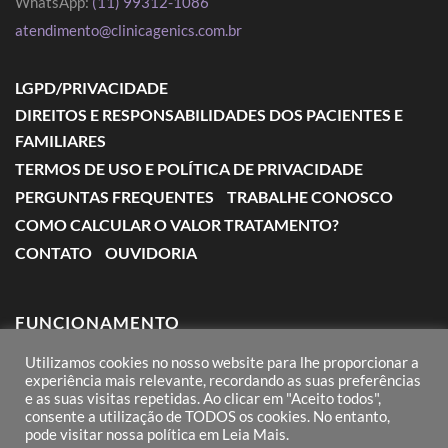
WhatsApp:
(11) 99312-1086
atendimento@clinicagenics.com.br
LGPD/PRIVACIDADE
DIREITOS E RESPONSABILIDADES DOS PACIENTES E
FAMILIARES
TERMOS DE USO E POLÍTICA DE PRIVACIDADE
PERGUNTAS FREQUENTES
TRABALHE CONOSCO
COMO CALCULAR O VALOR TRATAMENTO?
CONTATO
OUVIDORIA
FUNCIONAMENTO
Utilizamos cookies no nosso website para lhe proporcionar a
Segunda a Sexta: das 7:00 às 18:00
experiência mais relevante, recordando as suas preferências
e as suas visitas repetidas. Ao clicar em "Aceito todos",
Sábado: das 8:00 às 12:00
consente a utilização de TODOS os cookies. No entanto,
pode visitar nossa política em Leia Mais.
Domingos e Feriados: conforme agendamento