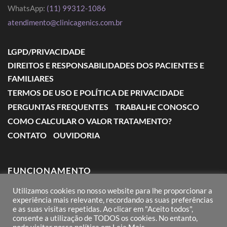
WhatsApp:
(11) 99312-1086
atendimento@clinicagenics.com.br
LGPD/PRIVACIDADE
DIREITOS E RESPONSABILIDADES DOS PACIENTES E
FAMILIARES
TERMOS DE USO E POLÍTICA DE PRIVACIDADE
PERGUNTAS FREQUENTES
TRABALHE CONOSCO
COMO CALCULAR O VALOR TRATAMENTO?
CONTATO
OUVIDORIA
FUNCIONAMENTO
Utilizamos cookies no nosso website para lhe proporcionar a
Segunda a Sexta: das 7:00 às 18:00
experiência mais relevante, recordando as suas preferências
e as suas visitas repetidas. Ao clicar em "Aceito todos",
Sábado: das 8:00 às 12:00
consente a utilização de TODOS os cookies. No entanto,