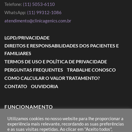
Telefone:
(11) 5053-6110
WhatsApp:
(11) 99312-1086
atendimento@clinicagenics.com.br
LGPD/PRIVACIDADE
DIREITOS E RESPONSABILIDADES DOS PACIENTES E
FAMILIARES
TERMOS DE USO E POLÍTICA DE PRIVACIDADE
PERGUNTAS FREQUENTES
TRABALHE CONOSCO
COMO CALCULAR O VALOR TRATAMENTO?
CONTATO
OUVIDORIA
FUNCIONAMENTO
Utilizamos cookies no nosso website para lhe proporcionar a
Segunda a Sexta: das 7:00 às 18:00
experiência mais relevante, recordando as suas preferências
e as suas visitas repetidas. Ao clicar em "Aceito todos",
Sábado: das 8:00 às 12:00