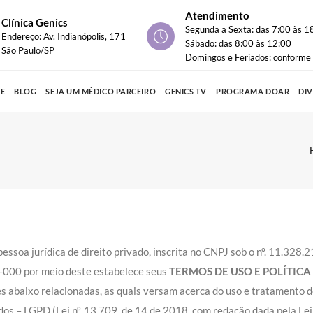
Atendimento
Clínica Genics
Segunda a Sexta: das 7:00 às 1
Endereço: Av. Indianópolis, 171
Sábado: das 8:00 às 12:00
São Paulo/SP
Domingos e Feriados: conform
PE
BLOG
SEJA UM MÉDICO PARCEIRO
GENICS TV
PROGRAMA DOAR
DI
 pessoa jurídica de direito privado, inscrita no CNPJ sob o nº. 11.328
3-000 por meio deste estabelece seus
TERMOS DE USO E POLÍTICA
ões abaixo relacionadas, as quais versam acerca do uso e tratamento 
dos – LGPD (Lei nº. 13.709, de 14 de 2018, com redação dada pela Lei