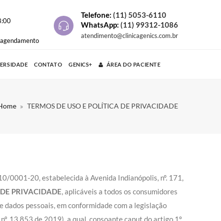
Telefone:
(11) 5053-6110
8:00
WhatsApp:
(11) 99312-1086
atendimento@clinicagenics.com.br
e agendamento
VERSIDADE
CONTATO
GENICS+
ÁREA DO PACIENTE
Home
TERMOS DE USO E POLÍTICA DE PRIVACIDADE
.210/0001-20, estabelecida à Avenida Indianópolis, nº. 171,
 DE PRIVACIDADE
, aplicáveis a todos os consumidores
de dados pessoais, em conformidade com a legislação
 nº. 13.853 de 2019)
, a qual, consoante caput do artigo 1º,