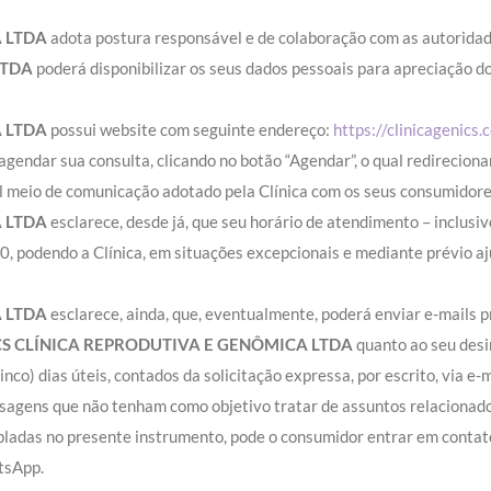
A LTDA
adota postura responsável e de colaboração com as autoridade
LTDA
poderá disponibilizar os seus dados pessoais para apreciação do
A LTDA
possui website com seguinte endereço:
https://clinicagenics.
e agendar sua consulta, clicando no botão “Agendar”, o qual redirecion
al meio de comunicação adotado pela Clínica com os seus consumidore
A LTDA
esclarece, desde já, que seu horário de atendimento – inclus
0, podendo a Clínica, em situações excepcionais e mediante prévio aj
A LTDA
esclarece, ainda, que, eventualmente, poderá enviar e-mails
S CLÍNICA REPRODUTIVA E GENÔMICA LTDA
quanto ao seu desi
cinco) dias úteis, contados da solicitação expressa, por escrito, via e
ens que não tenham como objetivo tratar de assuntos relacionados à
ladas no presente instrumento, pode o consumidor entrar em contato 
tsApp.