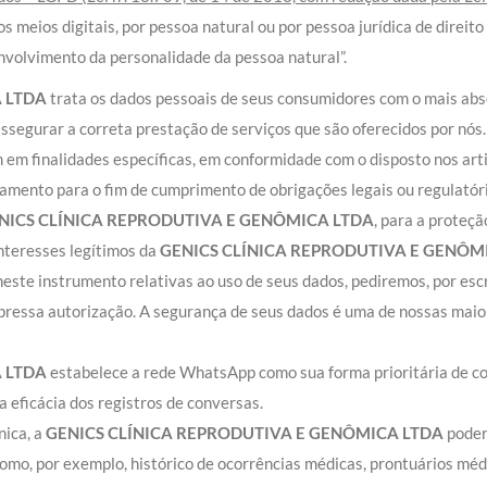
s meios digitais, por pessoa natural ou por pessoa jurídica de direito
envolvimento da personalidade da pessoa natural”.
 LTDA
trata os dados pessoais de seus consumidores com o mais absol
assegurar a correta prestação de serviços que são oferecidos por nós.
em finalidades específicas, em conformidade com o disposto nos arti
mento para o fim de cumprimento de obrigações legais ou regulatória
NICS CLÍNICA REPRODUTIVA E GENÔMICA LTDA
, para a proteç
nteresses legítimos da
GENICS CLÍNICA REPRODUTIVA E GENÔM
ste instrumento relativas ao uso de seus dados, pediremos, por escr
pressa autorização. A segurança de seus dados é uma de nossas mai
 LTDA
estabelece a rede WhatsApp como sua forma prioritária de c
 eficácia dos registros de conversas.
nica, a
GENICS CLÍNICA REPRODUTIVA E GENÔMICA LTDA
poder
mo, por exemplo, histórico de ocorrências médicas, prontuários médi