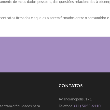
o de meus dados pessoais, das questões relacionadas à obtenção
 contratos firmados e aqueles a serem firmados entre o consumidor e
CONTATOS
Av. Indianópolis, 171
sentam dificuldades para
Telefone:
(11) 5053-6110