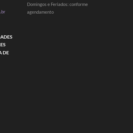
Domingos e Feriados: conforme
.br
agendamento
DADES
RES
A DE