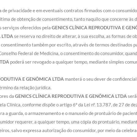
ica de privacidade e em eventuais contratos firmados com o consumido
ima de obtenção de consentimento, tanto naquilo que concerne às d
s serviços oferecidos pela
GENICS CLÍNICA REPRODUTIVA E GE
A LTDA
se reserva no direito de alterar, à sua escolha, as formas de
consentimento também por escrito, através de termos destinados pa
 Conselho Federal de Medicina, o consentimento do consumidor, quan
LTDA
poderá ser revogado a qualquer tempo, mediante simples comun
PRODUTIVA E GENÔMICA LTDA
manterá o seu dever de confidencia
rmino da relação jurídica.
ores da
GENICS CLÍNICA REPRODUTIVA E GENÔMICA LTDA
serã
la Clínica, conforme dispõe o artigo 6º da Lei nº. 13.787, de 27 de d
ara a guarda, o armazenamento e o manuseio de prontuário de pacient
nsumidor requerer, a qualquer tempo, uma cópia do prontuário, media
ceiros, salvo expressa autorização do consumidor, por meio da celebr