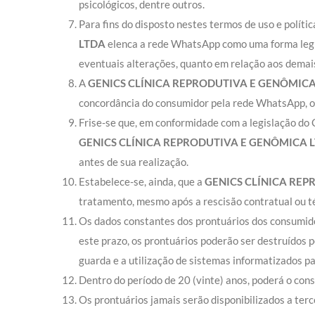
psicológicos, dentre outros.
Para fins do disposto nestes termos de uso e polít
LTDA
elenca a rede WhatsApp como uma forma legít
eventuais alterações, quanto em relação aos demai
A
GENICS CLÍNICA REPRODUTIVA E GENÔMIC
concordância do consumidor pela rede WhatsApp, o 
Frise-se que, em conformidade com a legislação do
GENICS CLÍNICA REPRODUTIVA E GENÔMICA 
antes de sua realização.
Estabelece-se, ainda, que a
GENICS CLÍNICA RE
tratamento, mesmo após a rescisão contratual ou té
Os dados constantes dos prontuários dos consumid
este prazo, os prontuários poderão ser destruídos pe
guarda e a utilização de sistemas informatizados p
Dentro do período de 20 (vinte) anos, poderá o co
Os prontuários jamais serão disponibilizados a ter