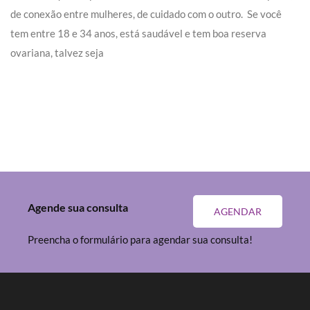
de conexão entre mulheres, de cuidado com o outro.
Se você
tem entre
18 e 34 anos
, está saudável e tem boa
reserva
ovariana
, talvez seja
Agende sua consulta
AGENDAR
Preencha o formulário para agendar sua consulta!