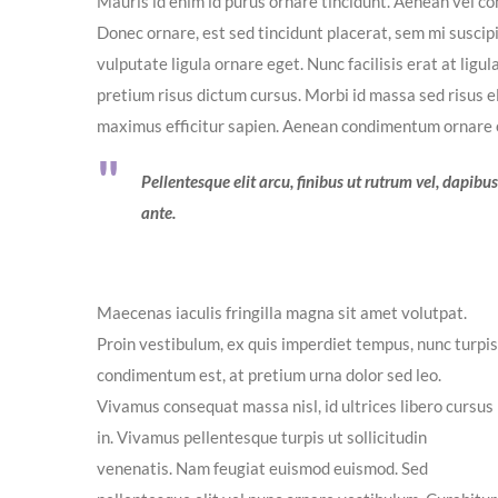
Mauris id enim id purus ornare tincidunt. Aenean vel cons
Donec ornare, est sed tincidunt placerat, sem mi suscip
vulputate ligula ornare eget. Nunc facilisis erat at ligu
pretium risus dictum cursus. Morbi id massa sed risus 
maximus efficitur sapien. Aenean condimentum ornare es
Pellentesque elit arcu, finibus ut rutrum vel, dapibu
ante.
Maecenas iaculis fringilla magna sit amet volutpat.
Proin vestibulum, ex quis imperdiet tempus, nunc turpis
condimentum est, at pretium urna dolor sed leo.
Vivamus consequat massa nisl, id ultrices libero cursus
in. Vivamus pellentesque turpis ut sollicitudin
venenatis. Nam feugiat euismod euismod. Sed