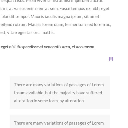
equat risus. Proin viverra nisi at nisl imperdiet auctor.
it mi, at varius enim sem at sem. Fusce tempus ex nibh, eget
la blandit tempor. Mauris iaculis magna ipsum, sit amet
eleifend rutrum. Mauris lorem diam, fermentum sed lorem ac,
t, vitae egestas orci mattis.
s eget nisi. Suspendisse at venenatis arcu, et accumsan
There are many variations of passages of Lorem
Ipsum available, but the majority have suffered
alteration in some form, by alteration.
There are many variations of passages of Lorem