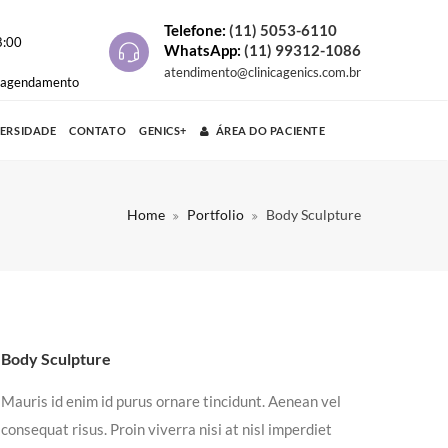
Telefone:
(11) 5053-6110
8:00
WhatsApp:
(11) 99312-1086
atendimento@clinicagenics.com.br
e agendamento
VERSIDADE
CONTATO
GENICS+
ÁREA DO PACIENTE
Home
Portfolio
Body Sculpture
Body Sculpture
Mauris id enim id purus ornare tincidunt. Aenean vel
consequat risus. Proin viverra nisi at nisl imperdiet