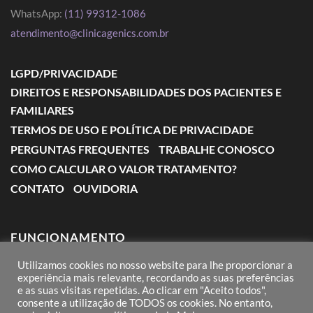
WhatsApp:
(11) 99312-1086
atendimento@clinicagenics.com.br
LGPD/PRIVACIDADE
DIREITOS E RESPONSABILIDADES DOS PACIENTES E
FAMILIARES
TERMOS DE USO E POLÍTICA DE PRIVACIDADE
PERGUNTAS FREQUENTES
TRABALHE CONOSCO
COMO CALCULAR O VALOR TRATAMENTO?
CONTATO
OUVIDORIA
FUNCIONAMENTO
Utilizamos cookies no nosso website para lhe proporcionar a
Segunda a Sexta: das 7:00 às 18:00
experiência mais relevante, recordando as suas preferências
e as suas visitas repetidas. Ao clicar em "Aceito todos",
Sábado: das 8:00 às 12:00
consente a utilização de TODOS os cookies. No entanto,