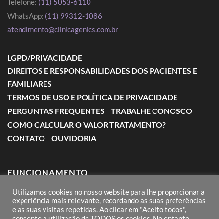
Telefone:
(11) 5053-6110
WhatsApp:
(11) 99312-1086
atendimento@clinicagenics.com.br
LGPD/PRIVACIDADE
DIREITOS E RESPONSABILIDADES DOS PACIENTES E
FAMILIARES
TERMOS DE USO E POLÍTICA DE PRIVACIDADE
PERGUNTAS FREQUENTES
TRABALHE CONOSCO
COMO CALCULAR O VALOR TRATAMENTO?
CONTATO
OUVIDORIA
FUNCIONAMENTO
Utilizamos cookies no nosso website para lhe proporcionar a
Segunda a Sexta: das 7:00 às 18:00
experiência mais relevante, recordando as suas preferências
e as suas visitas repetidas. Ao clicar em "Aceito todos",
Sábado: das 8:00 às 12:00
consente a utilização de TODOS os cookies. No entanto,