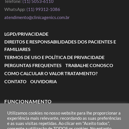
Telefone:
(11) 5053-6110
WhatsApp:
(11) 99312-1086
atendimento@clinicagenics.com.br
LGPD/PRIVACIDADE
DIREITOS E RESPONSABILIDADES DOS PACIENTES E
FAMILIARES
TERMOS DE USO E POLÍTICA DE PRIVACIDADE
PERGUNTAS FREQUENTES
TRABALHE CONOSCO
COMO CALCULAR O VALOR TRATAMENTO?
CONTATO
OUVIDORIA
FUNCIONAMENTO
Utilizamos cookies no nosso website para lhe proporcionar a
Segunda a Sexta: das 7:00 às 18:00
experiência mais relevante, recordando as suas preferências
e as suas visitas repetidas. Ao clicar em "Aceito todos",
Sábado: das 8:00 às 12:00
consente a utilização de TODOS os cookies. No entanto,