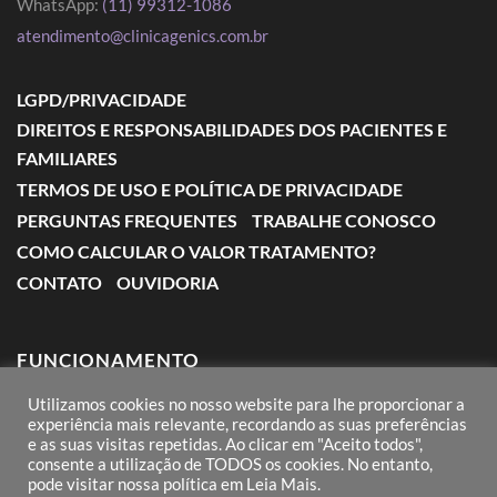
WhatsApp:
(11) 99312-1086
atendimento@clinicagenics.com.br
LGPD/PRIVACIDADE
DIREITOS E RESPONSABILIDADES DOS PACIENTES E
FAMILIARES
TERMOS DE USO E POLÍTICA DE PRIVACIDADE
PERGUNTAS FREQUENTES
TRABALHE CONOSCO
COMO CALCULAR O VALOR TRATAMENTO?
CONTATO
OUVIDORIA
FUNCIONAMENTO
Utilizamos cookies no nosso website para lhe proporcionar a
Segunda a Sexta: das 7:00 às 18:00
experiência mais relevante, recordando as suas preferências
e as suas visitas repetidas. Ao clicar em "Aceito todos",
Sábado: das 8:00 às 12:00
consente a utilização de TODOS os cookies. No entanto,
pode visitar nossa política em Leia Mais.
Domingos e Feriados: conforme agendamento