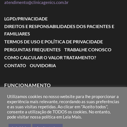
atendimento@clinicagenics.com.br
LGPD/PRIVACIDADE
DIREITOS E RESPONSABILIDADES DOS PACIENTES E
FAMILIARES
TERMOS DE USO E POLÍTICA DE PRIVACIDADE
PERGUNTAS FREQUENTES
TRABALHE CONOSCO
COMO CALCULAR O VALOR TRATAMENTO?
CONTATO
OUVIDORIA
FUNCIONAMENTO
Utilizamos cookies no nosso website para lhe proporcionar a
Segunda a Sexta: das 7:00 às 18:00
experiência mais relevante, recordando as suas preferências
e as suas visitas repetidas. Ao clicar em "Aceito todos",
Sábado: das 8:00 às 12:00
consente a utilização de TODOS os cookies. No entanto,
pode visitar nossa política em Leia Mais.
Domingos e Feriados: conforme agendamento