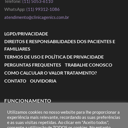
Telefone:
(11) 5053-6110
WhatsApp:
(11) 99312-1086
atendimento@clinicagenics.com.br
LGPD/PRIVACIDADE
DIREITOS E RESPONSABILIDADES DOS PACIENTES E
FAMILIARES
TERMOS DE USO E POLÍTICA DE PRIVACIDADE
PERGUNTAS FREQUENTES
TRABALHE CONOSCO
COMO CALCULAR O VALOR TRATAMENTO?
CONTATO
OUVIDORIA
FUNCIONAMENTO
Utilizamos cookies no nosso website para lhe proporcionar a
Segunda a Sexta: das 7:00 às 18:00
experiência mais relevante, recordando as suas preferências
e as suas visitas repetidas. Ao clicar em "Aceito todos",
Sábado: das 8:00 às 12:00
consente a utilização de TODOS os cookies. No entanto,