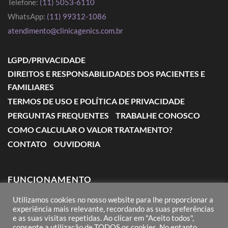
Telefone:
(11) 5053-6110
WhatsApp:
(11) 99312-1086
atendimento@clinicagenics.com.br
LGPD/PRIVACIDADE
DIREITOS E RESPONSABILIDADES DOS PACIENTES E
FAMILIARES
TERMOS DE USO E POLÍTICA DE PRIVACIDADE
PERGUNTAS FREQUENTES
TRABALHE CONOSCO
COMO CALCULAR O VALOR TRATAMENTO?
CONTATO
OUVIDORIA
FUNCIONAMENTO
Utilizamos cookies no nosso website para lhe proporcionar a
Segunda a Sexta: das 7:00 às 18:00
experiência mais relevante, recordando as suas preferências
e as suas visitas repetidas. Ao clicar em "Aceito todos",
Sábado: das 8:00 às 12:00
consente a utilização de TODOS os cookies. No entanto,