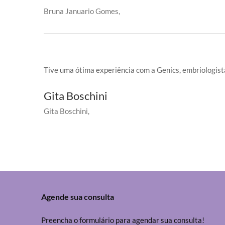
Bruna Januario Gomes
Tive uma ótima experiência com a Genics, embriologista
Gita Boschini
Gita Boschini
Agende sua consulta
Preencha o formulário para agendar sua consulta!