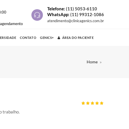
Telefone:
(11) 5053-6110
8:00
WhatsApp:
(11) 99312-1086
atendimento@clinicagenics.com.br
e agendamento
VERSIDADE
CONTATO
GENICS+
ÁREA DO PACIENTE
Home
o trabalho.