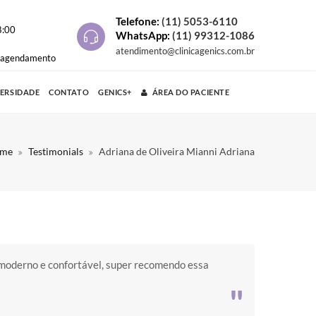
Telefone:
(11) 5053-6110
8:00
WhatsApp:
(11) 99312-1086
atendimento@clinicagenics.com.br
e agendamento
VERSIDADE
CONTATO
GENICS+
ÁREA DO PACIENTE
me
Testimonials
Adriana de Oliveira Mianni Adriana
 moderno e confortável, super recomendo essa