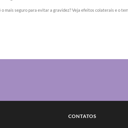
é o mais seguro para evitar a gravidez? Veja efeitos colaterais e o 
CONTATOS