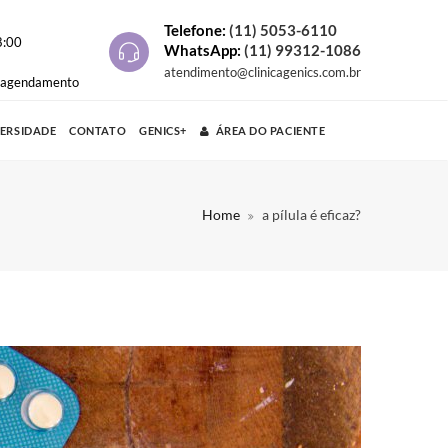
Telefone:
(11) 5053-6110
8:00
WhatsApp:
(11) 99312-1086
atendimento@clinicagenics.com.br
e agendamento
VERSIDADE
CONTATO
GENICS+
ÁREA DO PACIENTE
Home
a pílula é eficaz?