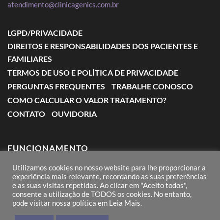
atendimento@clinicagenics.com.br
LGPD/PRIVACIDADE
DIREITOS E RESPONSABILIDADES DOS PACIENTES E
FAMILIARES
TERMOS DE USO E POLÍTICA DE PRIVACIDADE
PERGUNTAS FREQUENTES
TRABALHE CONOSCO
COMO CALCULAR O VALOR TRATAMENTO?
CONTATO
OUVIDORIA
FUNCIONAMENTO
Utilizamos cookies no nosso website para lhe proporcionar a
Segunda a Sexta: das 7:00 às 18:00
experiência mais relevante, recordando as suas preferências
e as suas visitas repetidas. Ao clicar em "Aceito todos",
Sábado: das 8:00 às 12:00
consente a utilização de TODOS os cookies. No entanto,
pode visitar nossa política em Leia Mais.
Domingos e Feriados: conforme agendamento