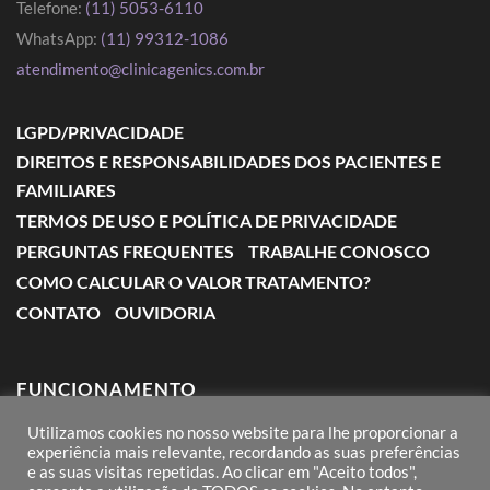
Telefone:
(11) 5053-6110
WhatsApp:
(11) 99312-1086
atendimento@clinicagenics.com.br
LGPD/PRIVACIDADE
DIREITOS E RESPONSABILIDADES DOS PACIENTES E
FAMILIARES
TERMOS DE USO E POLÍTICA DE PRIVACIDADE
PERGUNTAS FREQUENTES
TRABALHE CONOSCO
COMO CALCULAR O VALOR TRATAMENTO?
CONTATO
OUVIDORIA
FUNCIONAMENTO
Utilizamos cookies no nosso website para lhe proporcionar a
Segunda a Sexta: das 7:00 às 18:00
experiência mais relevante, recordando as suas preferências
e as suas visitas repetidas. Ao clicar em "Aceito todos",
Sábado: das 8:00 às 12:00