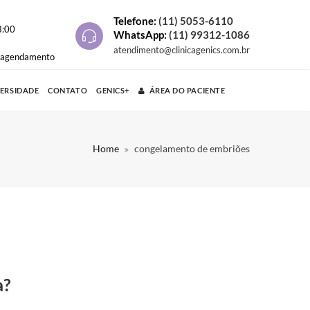
Telefone:
(11) 5053-6110
8:00
WhatsApp:
(11) 99312-1086
atendimento@clinicagenics.com.br
e agendamento
VERSIDADE
CONTATO
GENICS+
ÁREA DO PACIENTE
Home
congelamento de embriões
a?