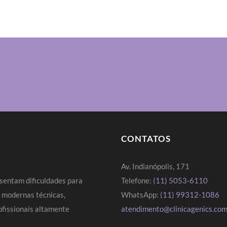
CONTATOS
Av. Indianópolis, 171
sentam dificuldades para
Telefone:
(11) 5053-6110
s modernas técnicas,
WhatsApp:
(11) 99312-1086
fissionais altamente
atendimento@clinicagenics.com