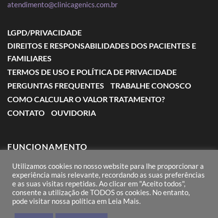
atendimento@clinicagenics.com.br
LGPD/PRIVACIDADE
DIREITOS E RESPONSABILIDADES DOS PACIENTES E
FAMILIARES
TERMOS DE USO E POLÍTICA DE PRIVACIDADE
PERGUNTAS FREQUENTES
TRABALHE CONOSCO
COMO CALCULAR O VALOR TRATAMENTO?
CONTATO
OUVIDORIA
FUNCIONAMENTO
Utilizamos cookies no nosso website para lhe proporcionar a
Segunda a Sexta: das 7:00 às 18:00
experiência mais relevante, recordando as suas preferências
e as suas visitas repetidas. Ao clicar em "Aceito todos",
Sábado: das 8:00 às 12:00
consente a utilização de TODOS os cookies. No entanto,
pode visitar nossa política em Leia Mais.
Domingos e Feriados: conforme agendamento