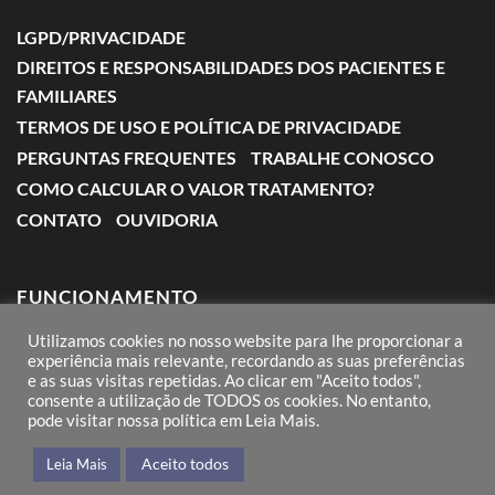
LGPD/PRIVACIDADE
DIREITOS E RESPONSABILIDADES DOS PACIENTES E
FAMILIARES
TERMOS DE USO E POLÍTICA DE PRIVACIDADE
PERGUNTAS FREQUENTES
TRABALHE CONOSCO
COMO CALCULAR O VALOR TRATAMENTO?
CONTATO
OUVIDORIA
FUNCIONAMENTO
Utilizamos cookies no nosso website para lhe proporcionar a
Segunda a Sexta: das 7:00 às 18:00
experiência mais relevante, recordando as suas preferências
e as suas visitas repetidas. Ao clicar em "Aceito todos",
Sábado: das 8:00 às 12:00
consente a utilização de TODOS os cookies. No entanto,
pode visitar nossa política em Leia Mais.
Domingos e Feriados: conforme agendamento
Aceito todos
Leia Mais