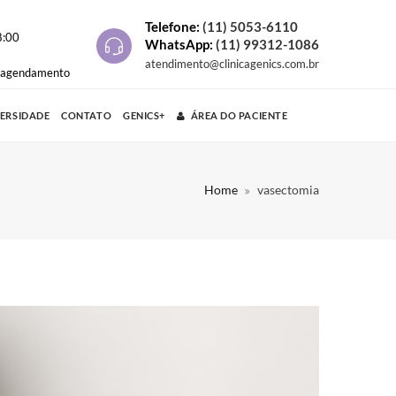
Telefone:
(11) 5053-6110
8:00
WhatsApp:
(11) 99312-1086
atendimento@clinicagenics.com.br
e agendamento
VERSIDADE
CONTATO
GENICS+
ÁREA DO PACIENTE
Home
vasectomia