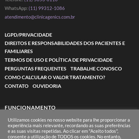
WhatsApp:
(11) 99312-1086
atendimento@clinicagenics.com.br
LGPD/PRIVACIDADE
DIREITOS E RESPONSABILIDADES DOS PACIENTES E
FAMILIARES
TERMOS DE USO E POLÍTICA DE PRIVACIDADE
PERGUNTAS FREQUENTES
TRABALHE CONOSCO
COMO CALCULAR O VALOR TRATAMENTO?
CONTATO
OUVIDORIA
FUNCIONAMENTO
Utilizamos cookies no nosso website para lhe proporcionar a
Segunda a Sexta: das 7:00 às 18:00
experiência mais relevante, recordando as suas preferências
e as suas visitas repetidas. Ao clicar em "Aceito todos",
Sábado: das 8:00 às 12:00
consente a utilização de TODOS os cookies. No entanto,